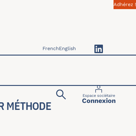
Adhérez !
French
English
Menu du compte 
Espace sociétaire
Connexion
AR MÉTHODE