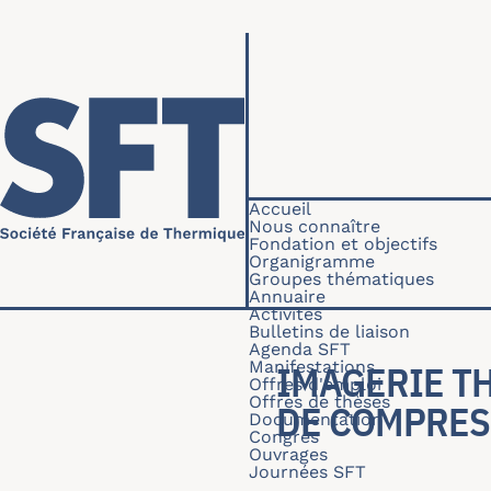
Aller au contenu principal
Navigation princip
Accueil
Nous connaître
Fondation et objectifs
Organigramme
Groupes thématiques
Annuaire
Activités
Bulletins de liaison
Agenda SFT
Manifestations
IMAGERIE T
Offres d'emploi
Offres de thèses
DE COMPRES
Documentation
Congrès
Ouvrages
Journées SFT