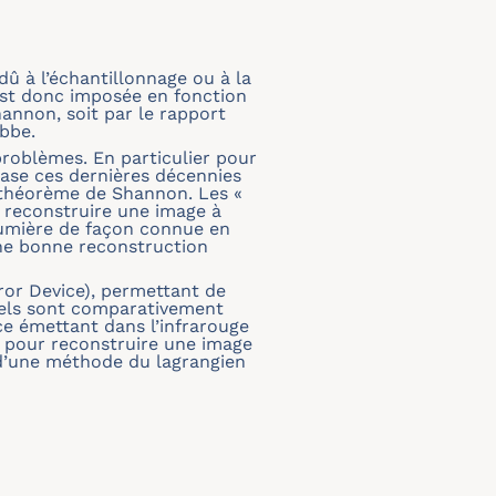
dû à l’échantillonnage ou à la
 est donc imposée en fonction
annon, soit par le rapport
Abbe.
problèmes. En particulier pour
base ces dernières décennies
e théorème de Shannon. Les «
de reconstruire une image à
 lumière de façon connue en
ne bonne reconstruction
ror Device), permettant de
ixels sont comparativement
rce émettant dans l’infrarouge
s pour reconstruire une image
 d’une méthode du lagrangien