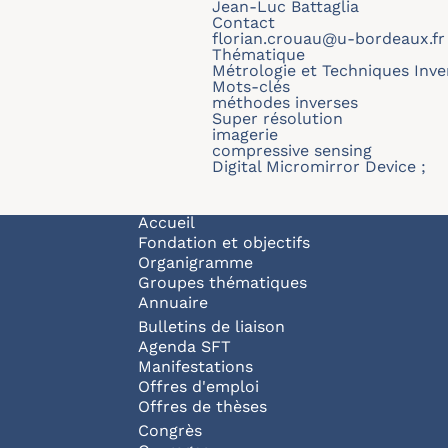
Jean-Luc Battaglia
Contact
florian.crouau@u-bordeaux.fr
Thématique
Métrologie et Techniques Inve
Mots-clés
méthodes inverses
Super résolution
imagerie
compressive sensing
Digital Micromirror Device ;
Navigation principale
Accueil
Fondation et objectifs
Organigramme
Groupes thématiques
Annuaire
Bulletins de liaison
Agenda SFT
Manifestations
Offres d'emploi
Offres de thèses
Congrès