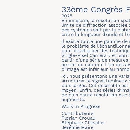
33ème Congrès F
2025
En imagerie, la résolution spa
limite de diffraction associé
des systèmes soit par la dista
entre la longueur d’onde et l
Il existe toute une gamme de 
le problème de l’échantillonna
pour développer des technique
Single-Pixel Camera » en sont 
partir d’une série de mesures
amont du capteur. L’un des a
d’image est inférieur au nombr
Ici, nous présentons une varia
structurer le signal lumineux
plus larges. Cet ensemble est 
moyen. Enfin, ces séries d’im
de plus haute résolution que 
augmenté.
Work In Progress
Contributeurs
Florian Crouau
Stéphane Chevalier
Jérémie Maire