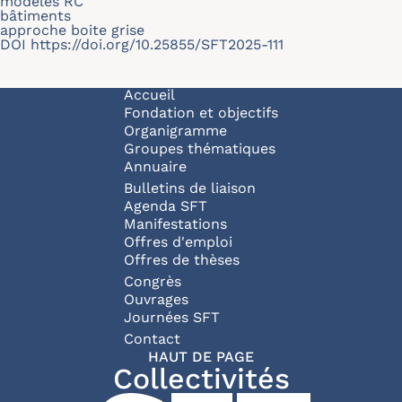
modèles RC
bâtiments
approche boite grise
DOI
https://doi.org/10.25855/SFT2025-111
Navigation principale
Accueil
Fondation et objectifs
Organigramme
Groupes thématiques
Annuaire
Bulletins de liaison
Agenda SFT
Manifestations
Offres d'emploi
Offres de thèses
Congrès
Ouvrages
Journées SFT
Pied de page
Contact
HAUT DE PAGE
Collectivités