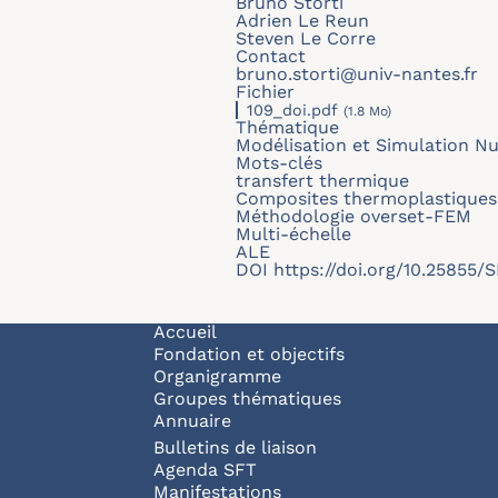
Bruno Storti
Adrien Le Reun
Steven Le Corre
Contact
bruno.storti@univ-nantes.fr
Fichier
109_doi.pdf
(1.8 Mo)
Thématique
Modélisation et Simulation N
Mots-clés
transfert thermique
Composites thermoplastiques
Méthodologie overset-FEM
Multi-échelle
ALE
DOI
https://doi.org/10.25855/
Navigation principale
Accueil
Fondation et objectifs
Organigramme
Groupes thématiques
Annuaire
Bulletins de liaison
Agenda SFT
Manifestations