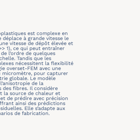
oplastiques est complexe en
e déplace à grande vitesse le
une vitesse de dépôt élevée et
> 1), ce qui peut entraîner
 de l’ordre de quelques
chelle. Tandis que les
exes nécessitent la flexibilité
gie overset-FEM avec une
u micromètre, pour capturer
étrie globale. Le modèle
’anisotropie de la
 des fibres. Il considère
t la source de chaleur et
t de prédire avec précision
frant ainsi des prédictions
siduelles. Elle s’adapte aux
rios de fabrication.