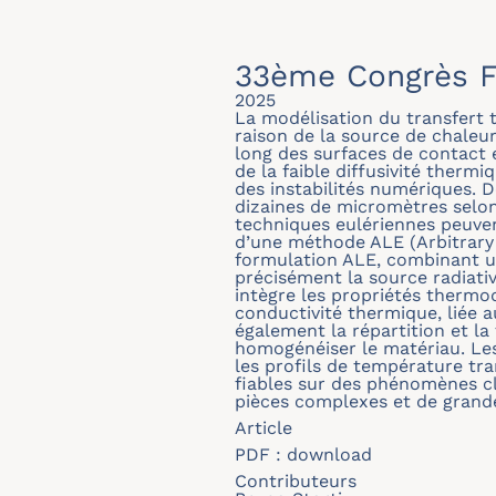
33ème Congrès F
2025
La modélisation du transfert 
raison de la source de chaleur
long des surfaces de contact 
de la faible diffusivité therm
des instabilités numériques. D
dizaines de micromètres selon 
techniques eulériennes peuvent
d’une méthode ALE (Arbitrary
formulation ALE, combinant u
précisément la source radiativ
intègre les propriétés therm
conductivité thermique, liée a
également la répartition et l
homogénéiser le matériau. Le
les profils de température tra
fiables sur des phénomènes clés
pièces complexes et de grande
Article
PDF :
download
Contributeurs