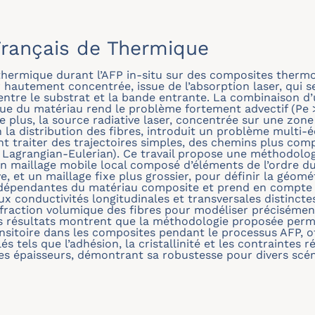
rançais de Thermique
thermique durant l’AFP in-situ sur des composites therm
 hautement concentrée, issue de l’absorption laser, qui s
entre le substrat et la bande entrante. La combinaison d’
ique du matériau rend le problème fortement advectif (Pe >
e plus, la source radiative laser, concentrée sur une zone
la distribution des fibres, introduit un problème multi-é
 traiter des trajectoires simples, des chemins plus compl
 Lagrangian-Eulerian). Ce travail propose une méthodolo
n maillage mobile local composé d’éléments de l’ordre d
e, et un maillage fixe plus grossier, pour définir la géom
odépendantes du matériau composite et prend en compte l
ux conductivités longitudinales et transversales distinctes
a fraction volumique des fibres pour modéliser précisémen
s résultats montrent que la méthodologie proposée perme
nsitoire dans les composites pendant le processus AFP, of
 tels que l’adhésion, la cristallinité et les contraintes ré
s épaisseurs, démontrant sa robustesse pour divers scéna