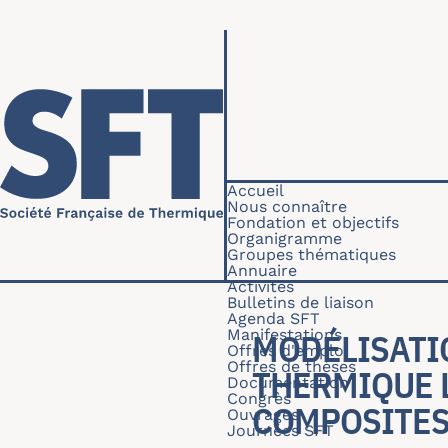
Aller au contenu principal
Navigation princip
Accueil
Nous connaître
Fondation et objectifs
Organigramme
Groupes thématiques
Annuaire
Activités
Bulletins de liaison
Agenda SFT
Manifestations
MODÉLISATI
Offres d'emploi
Offres de thèses
THERMIQUE L
Documentation
Congrès
COMPOSITES
Ouvrages
Journées SFT