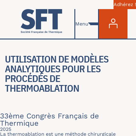
Adhérez !
Menu du com
Aller au contenu principal
Menu
UTILISATION DE MODÈLES
ANALYTIQUES POUR LES
PROCÉDÉS DE
THERMOABLATION
33ème Congrès Français de
Thermique
2025
La thermoablation est une méthode chirurgicale