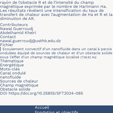
rayon de l’obstacle R et de l’intensité du champ
magnétique exprimée par le nombre de Hartmann Ha.
Les résultats révèlent une intensification du taux de
transfert de chaleur avec l’augmentation de Ha et R et la
diminution de AR.
Contributeurs
Nawal Guerroudj
Abdelhamid Kheiri
Contact
nawal.guerroudj@usthb.edu.dz
Fichier
Ecoulement convectif d’un nanofluide dans un canal à parois
ondulées équipé de sources de chaleur et d’un obstacle solide
sous l’effet d’un champ magnétique localisé
(738.62 Ko)
Thématique
Energétique
Mots-clés
Canal ondulé
nanofluide
Sources de chaleur
Champ magnétique
Obstacle solide
DOI
https://doi.org/10.25855/SFT2024-085
Navigation principale
Accueil
Fondation et objectifs