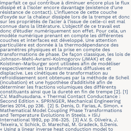
imparfait ce qui contribue à diminuer encore plus le flux
dissipé et à l’isoler encore davantage (existence d’une
résistance de contact). L’influence de cette couche
d’oxyde sur la chaleur dissipée lors de la trempe et donc
sur les propriétés de l’acier à l’issue de celle-ci est mal
connue dans la littérature. L’objectif de ce travail est
donc d’étudier numériquement son effet. Pour cela, un
modèle numérique prenant en compte les différentes
couches et interfaces est développé. Une attention
particulière est donnée à la thermodépendance des
paramètres physiques et la prise en compte des
transformations de phase. De façon classique, les lois de
Johnson-Mehl-Avrami-Kolmogorov (JMAK) et de
Koistinen-Marburger sont utilisées afin de modéliser
respectivement les transformations diffusives et
displacive. Les cinétiques de transformation au
refroidissement sont obtenues par la méthode de Scheil
(incubation) et une hypothèse d’additivité afin de
déterminer les fractions volumiques des différents
constituants ainsi que la dureté en fin de trempe [2]. [1]
C.V. Madhusudana. « Thermal Contact Conductance :
Second Edition ». SPRINGER, Mechanical Engineering
Series 2014, pp 236. [2] S. Denis, D. Farias, A. Simon. «
Mathematical Model Coupling Phase Transformations
and Temperature Evolutions in Steels. » ISIJ
International 1992, pp 316-325. [3] A.V. S. Oliveira, J.
Teixeira, V. Schick, D. Marechal, M. Gradeck, S.Denis.
« Using a linear inverse heat conduction model to