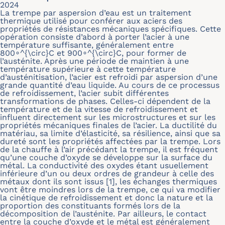
2024
La trempe par aspersion d’eau est un traitement
thermique utilisé pour conférer aux aciers des
propriétés de résistances mécaniques spécifiques. Cette
opération consiste d’abord à porter l’acier à une
température suffisante, généralement entre
800∘^{\circ}C et 900∘^{\circ}C, pour former de
l’austénite. Après une période de maintien à une
température supérieure à cette température
d’austénitisation, l’acier est refroidi par aspersion d’une
grande quantité d’eau liquide. Au cours de ce processus
de refroidissement, l’acier subit différentes
transformations de phases. Celles-ci dépendent de la
température et de la vitesse de refroidissement et
influent directement sur les microstructures et sur les
propriétés mécaniques finales de l’acier. La ductilité du
matériau, sa limite d’élasticité, sa résilience, ainsi que sa
dureté sont les propriétés affectées par la trempe. Lors
de la chauffe à l’air précédant la trempe, il est fréquent
qu’une couche d’oxyde se développe sur la surface du
métal. La conductivité des oxydes étant usuellement
inférieure d’un ou deux ordres de grandeur à celle des
métaux dont ils sont issus [1], les échanges thermiques
vont être moindres lors de la trempe, ce qui va modifier
la cinétique de refroidissement et donc la nature et la
proportion des constituants formés lors de la
décomposition de l’austénite. Par ailleurs, le contact
entre la couche d’oxyde et le métal est généralement