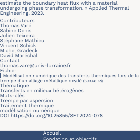
estimate the boundary heat flux with a material
undergoing phase transformation. » Applied Thermal
Engineering, 2023.
Contributeurs
Thomas Varé
Sabine Denis
Julien Teixeira
Stéphane Mathieu
Vincent Schick
Michel Gradeck
David Maréchal
Contact
thomas.vare@univ-lorraine.fr
Fichier
Modélisation numérique des transferts thermiques lors de la
trempe d’un alliage métallique oxydé
(699.68 Ko)
Thématique
Transferts en milieux hétérogènes
Mots-clés
Trempe par aspersion
Traitement thermique
modélisation numérique
DOI
https://doi.org/10.25855/SFT2024-078
Navigation principale
Accueil
Fondation et objectifs