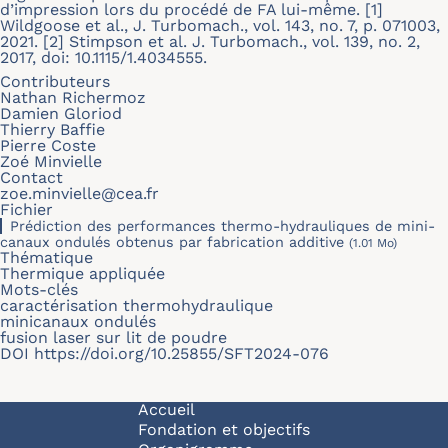
d’impression lors du procédé de FA lui-même. [1]
Wildgoose et al., J. Turbomach., vol. 143, no. 7, p. 071003,
2021. [2] Stimpson et al. J. Turbomach., vol. 139, no. 2,
2017, doi: 10.1115/1.4034555.
Contributeurs
Nathan Richermoz
Damien Gloriod
Thierry Baffie
Pierre Coste
Zoé Minvielle
Contact
zoe.minvielle@cea.fr
Fichier
Prédiction des performances thermo-hydrauliques de mini-
canaux ondulés obtenus par fabrication additive
(1.01 Mo)
Thématique
Thermique appliquée
Mots-clés
caractérisation thermohydraulique
minicanaux ondulés
fusion laser sur lit de poudre
DOI
https://doi.org/10.25855/SFT2024-076
Navigation principale
Accueil
Fondation et objectifs