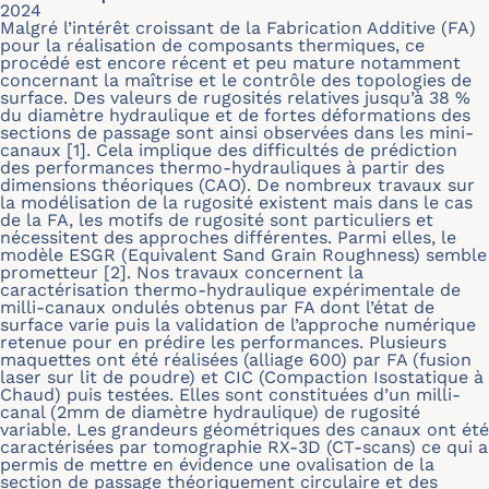
2024
Malgré l’intérêt croissant de la Fabrication Additive (FA)
pour la réalisation de composants thermiques, ce
procédé est encore récent et peu mature notamment
concernant la maîtrise et le contrôle des topologies de
surface. Des valeurs de rugosités relatives jusqu’à 38 %
du diamètre hydraulique et de fortes déformations des
sections de passage sont ainsi observées dans les mini-
canaux [1]. Cela implique des difficultés de prédiction
des performances thermo-hydrauliques à partir des
dimensions théoriques (CAO). De nombreux travaux sur
la modélisation de la rugosité existent mais dans le cas
de la FA, les motifs de rugosité sont particuliers et
nécessitent des approches différentes. Parmi elles, le
modèle ESGR (Equivalent Sand Grain Roughness) semble
prometteur [2]. Nos travaux concernent la
caractérisation thermo-hydraulique expérimentale de
milli-canaux ondulés obtenus par FA dont l’état de
surface varie puis la validation de l’approche numérique
retenue pour en prédire les performances. Plusieurs
maquettes ont été réalisées (alliage 600) par FA (fusion
laser sur lit de poudre) et CIC (Compaction Isostatique à
Chaud) puis testées. Elles sont constituées d’un milli-
canal (2mm de diamètre hydraulique) de rugosité
variable. Les grandeurs géométriques des canaux ont été
caractérisées par tomographie RX-3D (CT-scans) ce qui a
permis de mettre en évidence une ovalisation de la
section de passage théoriquement circulaire et des