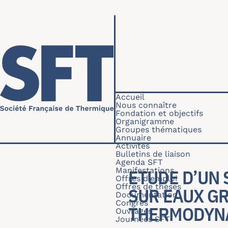
Aller au contenu principal
Navigation princip
Accueil
Nous connaître
Fondation et objectifs
Organigramme
Groupes thématiques
Annuaire
Activités
Bulletins de liaison
Agenda SFT
Manifestations
ETUDE D’UN
Offres d'emploi
Offres de thèses
SUR EAUX GR
Documentation
Congrès
THERMODYN
Ouvrages
Journées SFT