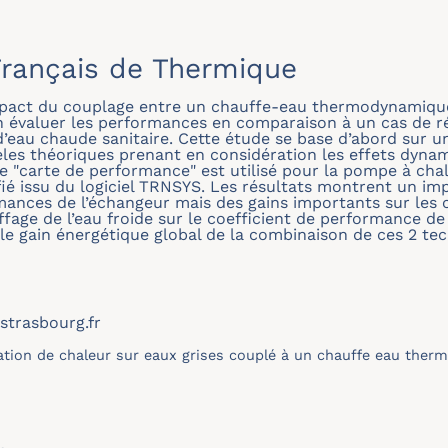
rançais de Thermique
’impact du couplage entre un chauffe-eau thermodynamiqu
en évaluer les performances en comparaison à un cas de 
 d’eau chaude sanitaire. Cette étude se base d’abord sur 
les théoriques prenant en considération les effets dyna
 "carte de performance" est utilisé pour la pompe à chale
ié issu du logiciel TRNSYS. Les résultats montrent un impa
rmances de l’échangeur mais des gains importants sur le
ffage de l’eau froide sur le coefficient de performance d
 le gain énergétique global de la combinaison de ces 2 tech
strasbourg.fr
tion de chaleur sur eaux grises couplé à un chauffe eau the