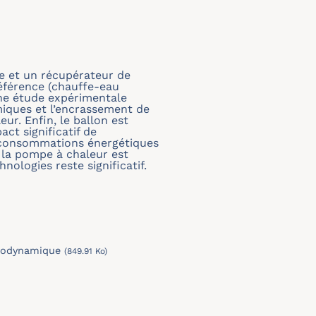
e et un récupérateur de
référence (chauffe-eau
une étude expérimentale
miques et l’encrassement de
ur. Enfin, le ballon est
ct significatif de
s consommations énergétiques
e la pompe à chaleur est
nologies reste significatif.
rmodynamique
(849.91 Ko)