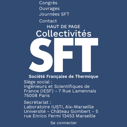
Congrès
Ouvrages
Journées SFT
Pied de page
Contact
HAUT DE PAGE
Collectivités
Siège social :
Ingénieurs et Scientifiques de
France (IESF) - 7 Rue Lamennais
75008 Paris
Secrétariat :
Laboratoire IUSTI, Aix-Marseille
Université - Château Gombert - 5
rue Enrico Fermi 13453 Marseille
Menu du compte de l'utili
Se connecter