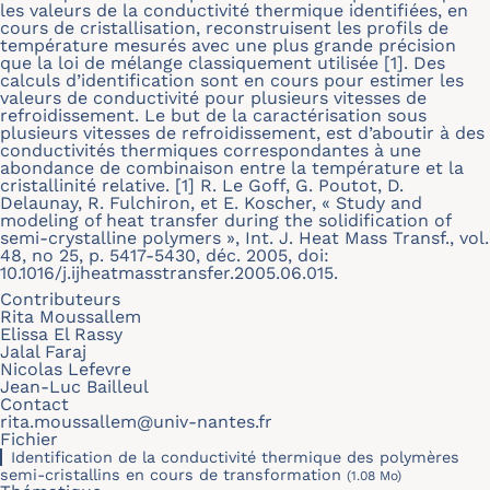
les valeurs de la conductivité thermique identifiées, en
cours de cristallisation, reconstruisent les profils de
température mesurés avec une plus grande précision
que la loi de mélange classiquement utilisée [1]. Des
calculs d’identification sont en cours pour estimer les
valeurs de conductivité pour plusieurs vitesses de
refroidissement. Le but de la caractérisation sous
plusieurs vitesses de refroidissement, est d’aboutir à des
conductivités thermiques correspondantes à une
abondance de combinaison entre la température et la
cristallinité relative. [1] R. Le Goff, G. Poutot, D.
Delaunay, R. Fulchiron, et E. Koscher, « Study and
modeling of heat transfer during the solidification of
semi-crystalline polymers », Int. J. Heat Mass Transf., vol.
48, no 25, p. 5417‑5430, déc. 2005, doi:
10.1016/j.ijheatmasstransfer.2005.06.015.
Contributeurs
Rita Moussallem
Elissa El Rassy
Jalal Faraj
Nicolas Lefevre
Jean-Luc Bailleul
Contact
rita.moussallem@univ-nantes.fr
Fichier
Identification de la conductivité thermique des polymères
semi-cristallins en cours de transformation
(1.08 Mo)