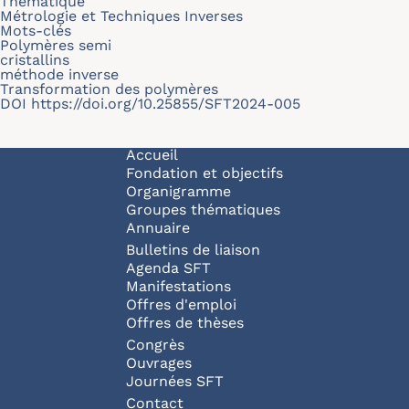
Thématique
Métrologie et Techniques Inverses
Mots-clés
Polymères semi
cristallins
méthode inverse
Transformation des polymères
DOI
https://doi.org/10.25855/SFT2024-005
Navigation principale
Accueil
Fondation et objectifs
Organigramme
Groupes thématiques
Annuaire
Bulletins de liaison
Agenda SFT
Manifestations
Offres d'emploi
Offres de thèses
Congrès
Ouvrages
Journées SFT
Pied de page
Contact