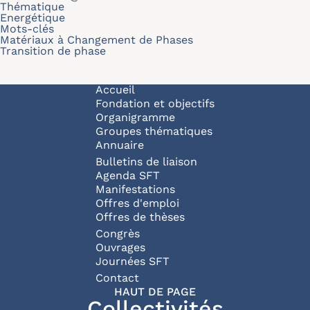
Thématique
Energétique
Mots-clés
Matériaux à Changement de Phases
Transition de phase
Navigation principale
Accueil
Fondation et objectifs
Organigramme
Groupes thématiques
Annuaire
Bulletins de liaison
Agenda SFT
Manifestations
Offres d'emploi
Offres de thèses
Congrès
Ouvrages
Journées SFT
Pied de page
Contact
HAUT DE PAGE
Collectivités