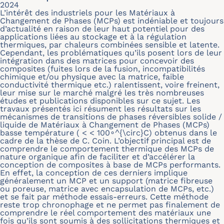
2024
L’intérêt des industriels pour les Matériaux à
Changement de Phases (MCPs) est indéniable et toujours
d’actualité en raison de leur haut potentiel pour des
applications liées au stockage et à la régulation
thermiques, par chaleurs combinées sensible et latente.
Cependant, les problématiques qu’ils posent lors de leur
intégration dans des matrices pour concevoir des
composites (fuites lors de la fusion, incompatibilités
chimique et/ou physique avec la matrice, faible
conductivité thermique etc.) ralentissent, voire freinent,
leur mise sur le marché malgré les très nombreuses
études et publications disponibles sur ce sujet. Les
travaux présentés ici résument les résultats sur les
mécanismes de transitions de phases réversibles solide /
liquide de Matériaux à Changement de Phases (MCPs)
basse température ( < < 100∘^{\circ}C) obtenus dans le
cadre de la thèse de C. Coin. L’objectif principal est de
comprendre le comportement thermique des MCPs de
nature organique afin de faciliter et d’accélérer la
conception de composites à base de MCPs performants.
En effet, la conception de ces derniers implique
généralement un MCP et un support (matrice fibreuse
ou poreuse, matrice avec encapsulation de MCPs, etc.)
et se fait par méthode essais-erreurs. Cette méthode
reste trop chronophage et ne permet pas finalement de
comprendre le réel comportement des matériaux une
fois qu’ils sont soumis à des sollicitations thermiques et