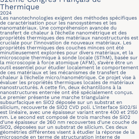
Thermique
2024
Les nanotechnologies exigent des méthodes spécifiques
de caractérisation pour les nanosystèmes et les
nanomatériaux. Une compréhension avancée du
transfert de chaleur à l’échelle nanométrique et des
propriétés thermiques des matériaux nanostructurés est
cruciale pour l’innovation de nouveaux matériaux. Les
propriétés thermiques des couches minces ont été
minutieusement explorées pour divers matériaux, et la
microscopie thermique à sonde locale (SThM), basée sur
la microscopie à force atomique (AFM), s’avère être un
outil essentiel pour étudier localement le comportement
de ces matériaux et les mécanismes de transfert de
chaleur à l’échelle micro/nanométrique. Ce projet vise à
évaluer les propriétés thermiques locales de matériaux
nanostructurés. A cette fin, deux échantillons à la
nanostructures enterrée ont été spécialement conçus.
Le premier présente une marche triangulaire
subsurfacique en SiO2 déposée sur un substrat en
silicium, recouverte de SiO2 CVD poli. L’interface SiO2/Si
est linéaire, avec une épaisseur variant entre 400 et 2150
nm. Le second est composé de trois marches de SiO2
d’une épaisseur de 260 nm recouvertes d’une couche de
SiO2, déposées sur un substrat de silicium. Ces deux
géométries différentes visent à étudier la réponse de la
microsonde en terme de structuration interne de