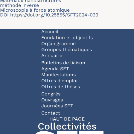
Matériaux nanostructurés
méthode inverse
Microscopie à force atomique
DOI
https://doi.org/10.25855/SFT2024-039
Navigation principale
Accueil
Fondation et objectifs
Organigramme
Groupes thématiques
Annuaire
Bulletins de liaison
Agenda SFT
Manifestations
Offres d'emploi
Offres de thèses
Congrès
Ouvrages
Journées SFT
Pied de page
Contact
HAUT DE PAGE
Collectivités