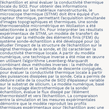
l’échantillon et ainsi évaluer la conductivité thermique
locale du SiO2. Pour obtenir des informations
thermiques sur les matériaux nanostructurés, le
microscope thermique (SThM) doit être équipé d’un
capteur thermique, permettant l’acquisition simultanée
d’images topographiques et thermiques. Une sonde
thermosensible micrométrique en Wollaston a été
sélectionnée à cette fin. Pour interpréter les résultats
expérimentaux de SThM, un modèle de transfert de
chaleur par la méthode des éléments finis (FEM) du
système sonde-échantillon a été développé pour (a)
étudier l’impact de la structure de l’échantillon sur le
signal thermique de la sonde, et (b) caractériser la
conductivité thermique locale. A partir du modèle
numérique, une technique inverse a été mise en œuvre
en utilisant l’algorithme Levenberg-Marquardt
combinant deux méthodes inverses : la méthode de
Gauss-Newton et la méthode de descente conjuguée,
pour évaluer la conductivité thermique locale à partir
des puissances dissipées par la sonde. Cela a permis de
déduire celle de la couche de SiO2 d’épaisseur variable
sur le substrat de silicium. Le modèle numérique, basé
sur le couplage électrothermique de la sonde/
échantillon, évalue le flux dissipé par l’élément
thermorésistif et vers l’échantillon. La comparaison
entre la simulation et les mesures expérimentales
démontre que le modèle reproduit les profils
thermiques expérimentaux pour l’échantillon avec une