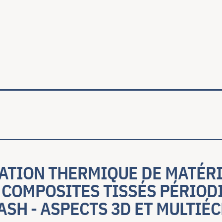
ale
ATION THERMIQUE DE MATÉR
 COMPOSITES TISSÉS PÉRIOD
SH - ASPECTS 3D ET MULTIÉC