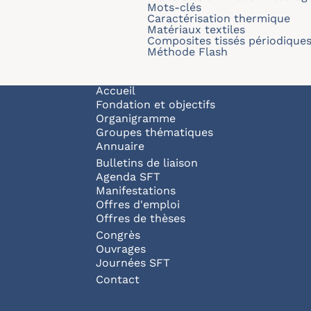
Mots-clés
Caractérisation thermique
Matériaux textiles
Composites tissés périodique
Méthode Flash
Navigation principale
Accueil
Fondation et objectifs
Organigramme
Groupes thématiques
Annuaire
Bulletins de liaison
Agenda SFT
Manifestations
Offres d'emploi
Offres de thèses
Congrès
Ouvrages
Journées SFT
Pied de page
Contact