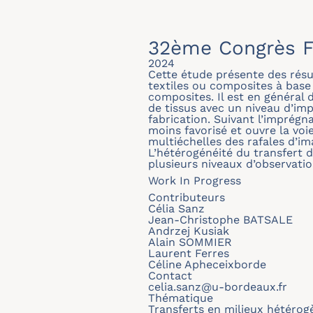
32ème Congrès F
2024
Cette étude présente des résu
textiles ou composites à base
composites. Il est en général
de tissus avec un niveau d’imp
fabrication. Suivant l’imprégn
moins favorisé et ouvre la vo
multiéchelles des rafales d’i
L’hétérogénéité du transfert d
plusieurs niveaux d’observatio
Work In Progress
Contributeurs
Célia Sanz
Jean-Christophe BATSALE
Andrzej Kusiak
Alain SOMMIER
Laurent Ferres
Céline Apheceixborde
Contact
celia.sanz@u-bordeaux.fr
Thématique
Transferts en milieux hétérog