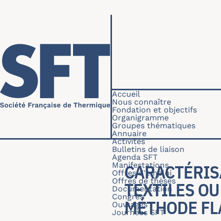
Aller au contenu principal
Navigation princip
Accueil
Nous connaître
Fondation et objectifs
Organigramme
Groupes thématiques
Annuaire
Activités
Bulletins de liaison
Agenda SFT
Manifestations
CARACTÉRIS
Offres d'emploi
Offres de thèses
TEXTILES OU
Documentation
Congrès
MÉTHODE FLA
Ouvrages
Journées SFT