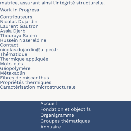
matrice, assurant ainsi l’intégrité structurelle.
Work In Progress
Contributeurs
Nicolas Dujardin
Laurent Gautron
Assia Djerbi
Thouraya Salem
Hussein Nasereldine
Contact
nicolas.dujardin@u-pec.fr
Thématique
Thermique appliquée
Mots-clés
Géopolymère
Métakaolin
Fibres de miscanthus
Propriétés thermiques
Caractérisation microstructurale
Navigation principale
Accueil
Fondation et objectifs
Organigramme
Groupes thématiques
Annuaire