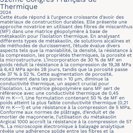
Thermique
2024
Cette étude répond à l’urgence croissante d’avoir des
matériaux de construction durables. Elle présente une
approche novatrice en utilisant des fibres de miscanthus
(MF) dans une matrice géopolymère à base de
métakaolin pour l’isolation thermique. En analysant
différents types de métakaolin, de solutions alcalines et
de méthodes de durcissement, l’étude évalue divers
aspects tels que la maniabilité, la densité, la résistance à
la compression, les propriétés thermiques, la porosité et
la microstructure. L’incorporation de 30 % de MF en
poids réduit la résistance à la compression de 19,38 MPa
à 6,43 MPa après 28 jours, tandis que la porosité passe
de 37 % à 52 %. Cette augmentation de porosité,
notamment dans les pores > 10 μm, diminue la
conductivité thermique, un aspect crucial pour
l’isolation. La matrice géopolymère sans MF sert de
référence avec une conductivité thermique de 0,45
W m K−−1. Une formulation contenant 50 % de MF en
poids atteint la plus faible conductivité thermique (0,21
W m K−−1) et une résistance à la compression de 5 MPa.
Conforme aux normes de plâtrage, d’enduit et de
mortier de maçonnerie, l’utilisation du métakaolin
Argical 1000 accroît la résistance à la compression de 57
%. La microscopie électronique à balayage analytique
révèle une adhérence solide entre les fibres et la