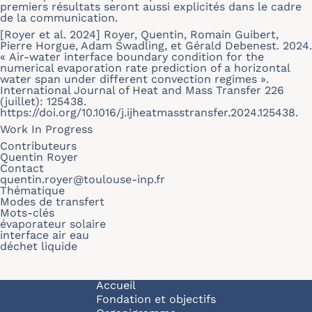
premiers résultats seront aussi explicités dans le cadre
de la communication.
[Royer et al. 2024] Royer, Quentin, Romain Guibert,
Pierre Horgue, Adam Swadling, et Gérald Debenest. 2024.
« Air-water interface boundary condition for the
numerical evaporation rate prediction of a horizontal
water span under different convection regimes ».
International Journal of Heat and Mass Transfer 226
(juillet): 125438.
https://doi.org/10.1016/j.ijheatmasstransfer.2024.125438.
Work In Progress
Contributeurs
Quentin Royer
Contact
quentin.royer@toulouse-inp.fr
Thématique
Modes de transfert
Mots-clés
évaporateur solaire
interface air eau
déchet liquide
Navigation principale
Accueil
Fondation et objectifs