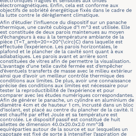
électroniques fragiles et sensibles aux ondes
électromagnétiques. Enfin, cela est conforme aux
objectifs de sobriété énergétique fixés dans le cadre de
la lutte contre le dérèglement climatique.
Afin d’étudier l’influence du dispositif sur un panache
thermique, une cavité cubique d’1 m^3 est utilisée. Elle
est constituée de deux parois maintenues au moyen
d’échangeurs à eau à la température ambiante de la
pièce (T=T_amb=20∘=20^{\circ}C) dans laquelle est
effectuée l’expérience. Les parois horizontales, le
plafond et le plancher de la cavité sont quant à eux
adiabatiques. Les parois avant et arrière sont
constituées de vitres afin de permettre la visualisation.
L’avantage d’une telle cavité fermée est d’empêcher
d’éventuels transferts de masse avec le milieu extérieur
ainsi que d’avoir un meilleur contrôle thermique des
conditions aux limites. De plus, avoir une connaissance
précise des conditions aux limites est nécessaire pour
tester la reproductibilité de l’expérience et pour
comparer avec les études numériques correspondantes.
Afin de générer le panache, un cylindre en aluminium de
diamètre 4cm et de hauteur 1 cm, incrusté dans un bloc
d’isolant, est placé au centre du plancher de la cavité. Il
est chauffé par effet Joule et sa température est
controlée. Le dispositif passif est constitué de huit
ailettes de dimension 40.0x20.0x2.0 mm^3$
equiréparties autour de la source et sur lesquelles un
capotage est fixé de sorte à intensifier l’aspiration de