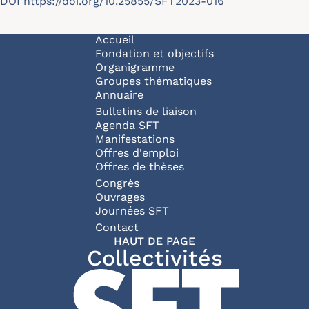
DOI
https://doi.org/10.25855/SFT2023-016
Navigation principale
Accueil
Fondation et objectifs
Organigramme
Groupes thématiques
Annuaire
Bulletins de liaison
Agenda SFT
Manifestations
Offres d'emploi
Offres de thèses
Congrès
Ouvrages
Journées SFT
Pied de page
Contact
HAUT DE PAGE
Collectivités