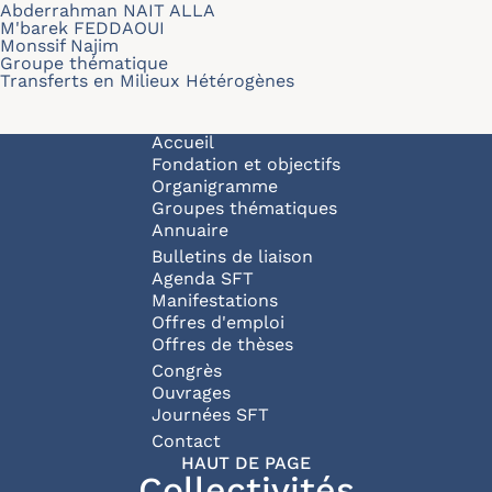
Abderrahman NAIT ALLA
M'barek FEDDAOUI
Monssif Najim
Groupe thématique
Transferts en Milieux Hétérogènes
Navigation principale
Accueil
Fondation et objectifs
Organigramme
Groupes thématiques
Annuaire
Bulletins de liaison
Agenda SFT
Manifestations
Offres d'emploi
Offres de thèses
Congrès
Ouvrages
Journées SFT
Pied de page
Contact
HAUT DE PAGE
Collectivités