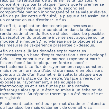
reçu par le réflecteur de Scheffler et le flux solaire
concentré reçu par la plaque. Tandis que le premier se
mesure facilement, la mesure du second est
complexifiée par son inhomogénéité et sa valeur élevée.
Afin de pallier cette difficulté, la plaque a été assimilée à
un capteur en vue d’estimer le flux.
En effet, l’application des techniques inverses au
transfert thermique par conduction dans la plaque a
rendu l’estimation du flux de chaleur absorbé possible.
La résolution du problème inverse s’est appuyée sur le
modèle thermique 3D non-linéaire de la plaque et sur
les mesures de l’expérience présentée ci-dessous.
Afin de recueillir les données expérimentales
nécessaires, un banc d’expérimentation a été développé.
Celui-ci est constitué d’un panneau rayonnant carré
faisant face à ladite plaque en fonte disposée
verticalement. Le flux de rayonnement reçu, constant
mais non uniforme, a d’abord été mesuré en plusieurs
points à l’aide d’un fluxmètre. Ensuite, la plaque a été
disposée à la place du fluxmètre. Sa face arrière, non
exposée au rayonnement, a été équipée de
thermocouples et a été filmée par une caméra
infrarouge alors qu’elle était soumise à un échelon de
rayonnement. Sa réponse thermique a été mesurée et
enregistrée.
Finalement, cette méthode permet d’estimer l’intensité
du flux absorbé mais également de connaître sa