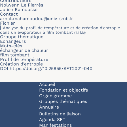
Contributeurs
Nolwenn Le Pierrès
Julien Ramousse
Contact
arnat.mahamoudou@univ-smb.fr
Fichier
Analyse du profil de température et de création d’entropie
dans un évaporateur à film tombant
(1.1 Mo)
Groupe thématique
Echangeurs
Mots-clés
échangeur de chaleur
film tombant
Profil de température
Création d’entropie
DOI
https://doi.org/10.25855/SFT2021-040
Navigation principale
Accueil
Fondation et objectifs
Organigramme
Groupes thématiques
Annuaire
Bulletins de liaison
Agenda SFT
Manifestations