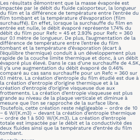
Les résultats démontrent que la masse évaporée est
impactée par le débit du fluide caloporteur, la longueur
du film et la différence de température entre l’entrée du
film tombant et la température d’évaporation (film
surchauffé). En effet, lorsque la surchauffe du film en
entrée est nulle, le débit évaporé représente 1.74% du
débit du film pour Refc = 45 et 2.93% pour Refc = 360
sur 0.1 mètre de longueur. De plus, l’augmentation de la
différence de température entre l’entrée du film
tombant et la température d’évaporation (écart à
l’équilibre thermique) conduit à un développement plus
rapide de la couche limite thermique et donc, à un débit
évaporé plus élevé. Dans le cas d’une surchauffe de 4.5K,
il y’a une augmentation du débit évaporé de 0.46%
comparé au cas sans surchauffe pour un Refc = 360 sur
0.1 mètre. La création d’entropie du film étudié est due à
la création d’entropie d’origine thermique et à la
création d’entropie d’origine visqueuse due aux
frottements. La création d’entropie visqueuse est plus
grande au niveau de la plaque verticale et diminue à
mesure que l’on se rapproche de la surface libre.
Toutefois, cette création reste négligeable – ordre de 10
− 6 W/(K.m3) – devant la création d’entropie thermique
– ordre de 1 à 500 W/(K.m3). La création d’entropie
totale est impactée par le débit et la conductivité des
deux fluides ainsi que la température d’entrée du film
tombant.