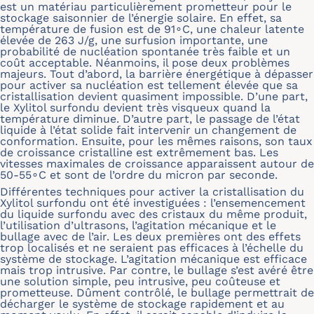
est un matériau particulièrement prometteur pour le
stockage saisonnier de l’énergie solaire. En effet, sa
température de fusion est de 91∘C, une chaleur latente
élevée de 263 J/g, une surfusion importante, une
probabilité de nucléation spontanée très faible et un
coût acceptable. Néanmoins, il pose deux problèmes
majeurs. Tout d’abord, la barrière énergétique à dépasser
pour activer sa nucléation est tellement élevée que sa
cristallisation devient quasiment impossible. D’une part,
le Xylitol surfondu devient très visqueux quand la
température diminue. D’autre part, le passage de l’état
liquide à l’état solide fait intervenir un changement de
conformation. Ensuite, pour les mêmes raisons, son taux
de croissance cristalline est extrêmement bas. Les
vitesses maximales de croissance apparaissent autour de
50-55∘C et sont de l’ordre du micron par seconde.
Différentes techniques pour activer la cristallisation du
Xylitol surfondu ont été investiguées : l’ensemencement
du liquide surfondu avec des cristaux du même produit,
l’utilisation d’ultrasons, l’agitation mécanique et le
bullage avec de l’air. Les deux premières ont des effets
trop localisés et ne seraient pas efficaces à l’échelle du
système de stockage. L’agitation mécanique est efficace
mais trop intrusive. Par contre, le bullage s’est avéré être
une solution simple, peu intrusive, peu coûteuse et
prometteuse. Dûment contrôlé, le bullage permettrait de
décharger le système de stockage rapidement et au