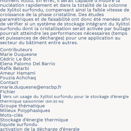
moment voulu. En effet, il serait capable d’induire la
nucléation rapidement et dans la totalité de la colonne
de Xylitol surfondu, compensant ainsi la faible vitesse de
croissance de la phase cristalline. Des études
paramétriques et de faisabilité ont donc été menées afin
de vérifier si un système de stockage intégrant du Xylitol
surfondu dont la cristallisation serait activée par bullage
pourrait atteindre les performances nécessaires (temps
et puissances de décharges) pour une application au
secteur du bâtiment entre autres.
Contributeurs
Marie Duquesne
Cédric Le Bot
Elena Palomo Del Barrio
Rafik Belarbi
Ameur Hamami
Fouzia Achchaq
Contact
marie.duquesne@enscbp.fr
Fichier
Vers un usage du Xylitol surfondu pour le stockage d’énergie
thermique saisonnier
(641.93 Ko)
Groupe thématique
Milieux Polyphasiques
Mots-clés
Stockage d’énergie thermique
liquide surfondu
activation de la décharge d’énergie