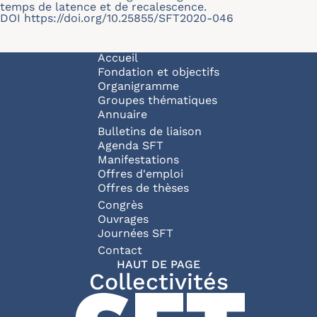
temps de latence et de recalescence.
DOI
https://doi.org/10.25855/SFT2020-046
Navigation principale
Accueil
Fondation et objectifs
Organigramme
Groupes thématiques
Annuaire
Bulletins de liaison
Agenda SFT
Manifestations
Offres d'emploi
Offres de thèses
Congrès
Ouvrages
Journées SFT
Pied de page
Contact
HAUT DE PAGE
Collectivités