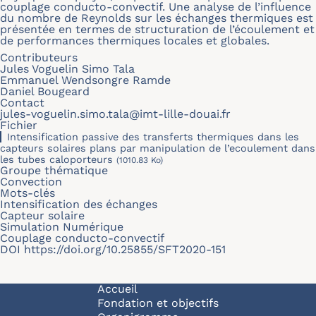
couplage conducto-convectif. Une analyse de l’influence
du nombre de Reynolds sur les échanges thermiques est
présentée en termes de structuration de l’écoulement et
de performances thermiques locales et globales.
Contributeurs
Jules Voguelin Simo Tala
Emmanuel Wendsongre Ramde
Daniel Bougeard
Contact
jules-voguelin.simo.tala@imt-lille-douai.fr
Fichier
Intensification passive des transferts thermiques dans les
capteurs solaires plans par manipulation de l’ecoulement dans
les tubes caloporteurs
(1010.83 Ko)
Groupe thématique
Convection
Mots-clés
Intensification des échanges
Capteur solaire
Simulation Numérique
Couplage conducto-convectif
DOI
https://doi.org/10.25855/SFT2020-151
Navigation principale
Accueil
Fondation et objectifs