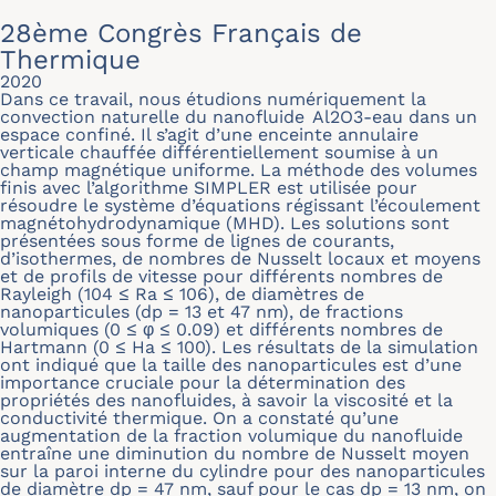
28ème Congrès Français de
Thermique
2020
Dans ce travail, nous étudions numériquement la
convection naturelle du nanofluide Al2O3-eau dans un
espace confiné. Il s’agit d’une enceinte annulaire
verticale chauffée différentiellement soumise à un
champ magnétique uniforme. La méthode des volumes
finis avec l’algorithme SIMPLER est utilisée pour
résoudre le système d’équations régissant l’écoulement
magnétohydrodynamique (MHD). Les solutions sont
présentées sous forme de lignes de courants,
d’isothermes, de nombres de Nusselt locaux et moyens
et de profils de vitesse pour différents nombres de
Rayleigh (104 ≤
R
a
≤ 106), de diamètres de
nanoparticules (dp = 13 et 47 nm), de fractions
volumiques (0 ≤
φ
≤ 0.09) et différents nombres de
Hartmann (0 ≤
H
a
≤ 100). Les résultats de la simulation
ont indiqué que la taille des nanoparticules est d’une
importance cruciale pour la détermination des
propriétés des nanofluides, à savoir la viscosité et la
conductivité thermique. On a constaté qu’une
augmentation de la fraction volumique du nanofluide
entraîne une diminution du nombre de Nusselt moyen
sur la paroi interne du cylindre pour des nanoparticules
de diamètre dp = 47 nm, sauf pour le cas dp = 13 nm, on