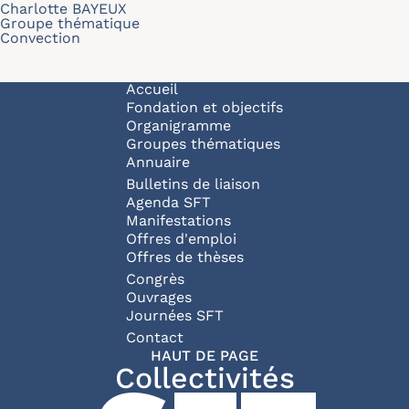
Charlotte BAYEUX
Groupe thématique
Convection
Navigation principale
Accueil
Fondation et objectifs
Organigramme
Groupes thématiques
Annuaire
Bulletins de liaison
Agenda SFT
Manifestations
Offres d'emploi
Offres de thèses
Congrès
Ouvrages
Journées SFT
Pied de page
Contact
HAUT DE PAGE
Collectivités