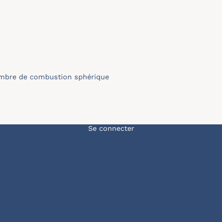
hambre de combustion sphérique
Menu du compte de l'u
Se connecter