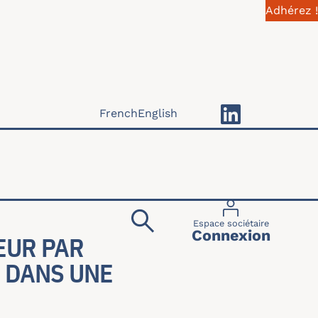
Adhérez !
French
English
Menu du compte 
Espace sociétaire
Connexion
EUR PAR
I DANS UNE