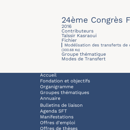
24ème Congrès F
2016
Contributeurs
Taïssir Kasraoui
Fichier
Modélisation des transferts de
(300.68 Ko)
Groupe thématique
Modes de Transfert
Navigation principale
Accueil
Fondation et objectifs
Organigramme
Groupes thématiques
Annuaire
Bulletins de liaison
Agenda SFT
Manifestations
Offres d'emploi
Offres de thèses