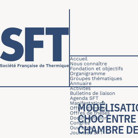
Aller au contenu principal
Navigation princip
Accueil
Nous connaître
Fondation et objectifs
Organigramme
Groupes thématiques
Annuaire
Activités
Bulletins de liaison
Agenda SFT
Manifestations
MODÉLISATI
Offres d'emploi
Offres de thèses
CHOC ENTRE 
Documentation
Congrès
CHAMBRE DE
Ouvrages
Journées SFT